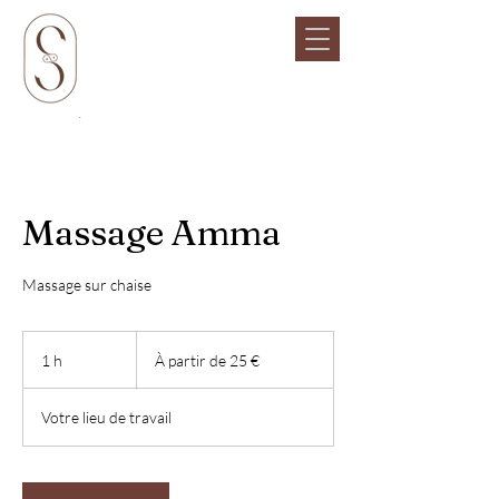
Massage Amma
Massage sur chaise
À
partir
1 h
1
À partir de 25 €
de
25
euros
Votre lieu de travail